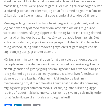
virkelig er så fuld, så der er alt for meget at lave, så kan der være en
masse ting, der vil være gode at gøre. Eller hvis jeg føler at nogen bliver
uretfærdigt behandlet eller hvis jeg er utilfreds med noget i min familie,
så kan der også være masser af gode grunde til at ændre på tingene.
Men jeg er langt bedre til at handle, når jeg er i ro og klarhed, end når
jeg har hovedet fyldt med tanker om, at verden omkring mig burde
være anderledes. Når jeg slipper tankerne og falder ind i ro og klarhed,
som altid er lige der bag tankerne, så viser de gode løsninger sig. Det
er fra ro og klarhed, at jeg kan få øje på nye muligheder. Og det er fra
ro og klarhed, at jeg finder modet og styrken til at gøre noget ved de
ting, som jeg oprigtigt ønsker at ændre.
Når jeg giver mig selv muligheden for at overveje og undersøge, om
min oplevelse også denne gang kommer, af det jeg tænker og ikke fra
alt muligt andet, så giver jeg mig selv muligheden for at vende tilbage til
ro og klarhed og se verden i et nyt perspektiv, hvor livet føles lettere,
sjovere og mere kærligt. Valget er mit: Vil jeg holde fast i min
overbevisning om, at min oplevelse kommer af det der sker omkring
mig, og dem jeg er sammen med? Eller tør jeg løfte blikket og kigge i
retning af, at det måske kunne være tanke – og give mig selv muligheden
for at finde tilbage til en følelse af ro og klarhed?