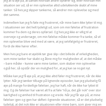
jeg at få øje på, at uanset hvordan andre opfører sig, eller hvordan min
situation ser ud, så er min oplevelse altid udelukkende skabt af mine
tanker. Så hvis jeg slipper tankerne, så ændrer min oplevelse sig med
det samme.
Indimellem kan jeg fx føle mig frustreret, når mine børn ikke lytter til mig.
I situationen ser det helt tydeligt ud, som om min følelse af frustration
kommer fra dem og deres opførsel. Og hvis jeg ikke er villig til at
overveje og undersøge, om min følelse måske kommer fra tanke, så vil
min oplevelse blive ved med at være, at jeg selvfølgelig er frustreret,
fordi de ikke hører efter.
Men hvis jeg bare et øjeblik tør give slip i det billede af virkeligheden,
som mine tanker har skabt og åbne mig for muligheden af, at det måske
– bare måske – kunne være mine tanker, som skaber min oplevelse
også her, så opstår der en mulighed for, at jeg kan se noget nyt.
Måske kan jeg få øje på, at jeg ikke altid føler mig frustreret, når de ikke
lytter. Når jeg tænker tilbage på lignende episoder, kan jeg pludselig få
øje på mange forskellige følelser, jeg har haft, når de ikke har lyttet til
mig. Og de følelser har været alt fra at føle “nå ja, det går nok” over stor
kærlighed og ømhed til frustration og vrede. Når jeg får øje på, at mine
følelser igen og igen har skiftet i lignende situationer, så er det pludselig
tydeligt, at det nok ikke er situationen eller mine børn, som giver mig en