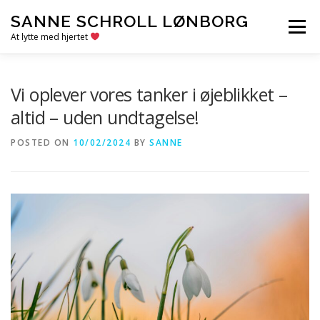
Skip
SANNE SCHROLL LØNBORG
to
Menu
content
At lytte med hjertet
VELKOMMEN
OM SANNE
KONTAKT
Vi oplever vores tanker i øjeblikket –
altid – uden undtagelse!
RESSOURCER
BLOG
POSTED ON
10/02/2024
BY
SANNE