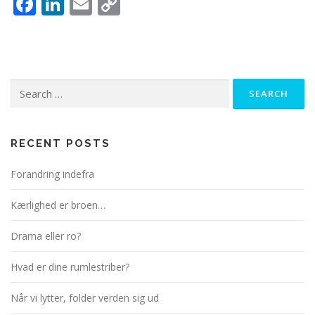
Facebook
LinkedIn
Email
Copy
Link
Search
for:
RECENT POSTS
Forandring indefra
Kærlighed er broen…
Drama eller ro?
Hvad er dine rumlestriber?
Når vi lytter, folder verden sig ud