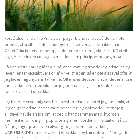
Forståelsen af de Tre Principper peger blandt andet på den simple
præmis, at vi altid – uden undtagelse – oplever vores tanker i nuet.
Ordet Princip betyder netop, at det er noget der gælder altid. Det vil
sige, der er ingen undtagelser til det, som principperne peger på.
På det sidste har jeg fået øje på, at selvom jeg troede jeg vidste, at jeg
lever i en tankeskabt version af virkeligheden, så er det alligevel ofte, at
jeg lader mig snyde af tankerne. Ofte føles det som om, at det er andre
mennesker eller den situation jeg befinder mig i, som skaber den
følelse jeg har i øjeblikket.
Jeg har ofte snydt mig selv for en dybere indsigt, fordi jeg har tænkt, at
jeg da godt vidste, at det var mine tanker jeg oplevede – mens jeg
alligevel havde en ide om, at det jo hang sammen med, hvordan
mennesker omkring mig opførte sig eller hvordan min situation så ud.
Når jeg tager præmissen alvorligt, og husker at det virkelig
UDELUKKENDE er mine tanker i øjeblikket jeg kan opleve, så begynder