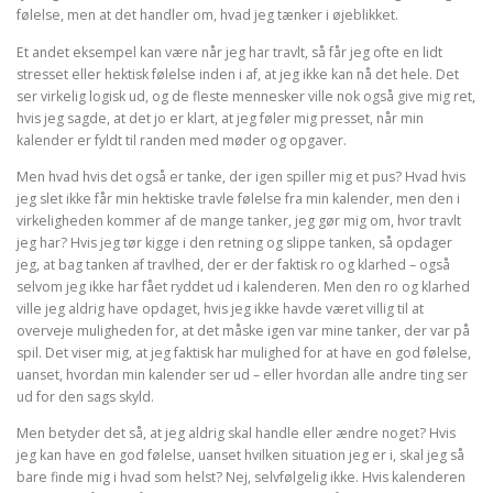
følelse, men at det handler om, hvad jeg tænker i øjeblikket.
Et andet eksempel kan være når jeg har travlt, så får jeg ofte en lidt
stresset eller hektisk følelse inden i af, at jeg ikke kan nå det hele. Det
ser virkelig logisk ud, og de fleste mennesker ville nok også give mig ret,
hvis jeg sagde, at det jo er klart, at jeg føler mig presset, når min
kalender er fyldt til randen med møder og opgaver.
Men hvad hvis det også er tanke, der igen spiller mig et pus? Hvad hvis
jeg slet ikke får min hektiske travle følelse fra min kalender, men den i
virkeligheden kommer af de mange tanker, jeg gør mig om, hvor travlt
jeg har? Hvis jeg tør kigge i den retning og slippe tanken, så opdager
jeg, at bag tanken af travlhed, der er der faktisk ro og klarhed – også
selvom jeg ikke har fået ryddet ud i kalenderen. Men den ro og klarhed
ville jeg aldrig have opdaget, hvis jeg ikke havde været villig til at
overveje muligheden for, at det måske igen var mine tanker, der var på
spil. Det viser mig, at jeg faktisk har mulighed for at have en god følelse,
uanset, hvordan min kalender ser ud – eller hvordan alle andre ting ser
ud for den sags skyld.
Men betyder det så, at jeg aldrig skal handle eller ændre noget? Hvis
jeg kan have en god følelse, uanset hvilken situation jeg er i, skal jeg så
bare finde mig i hvad som helst? Nej, selvfølgelig ikke. Hvis kalenderen