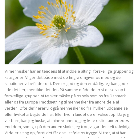
Vi mennesker har en tendens til at inddele alting i forskellige grupper og
kategorier. Vi gør det både med de ting vi omgiver os med og de
situationer vi befinder os i. Den er god og den er dårlig. Jeg kan gode
lide det her, men ikke det der. På samme måde deler vi os selv op i
forskellige grupper. Vi tænker måske på os selv som os fra Danmark
eller os fra Europa i modsætning til mennesker fra andre dele af
verden. Ofte definerer vi også mennesker ud fra, hvilken uddannelse
eller hvilket arbejde de har. Eller hvor i landet de er vokset op. Da jeg
var barn, kan jeg huske, at mine venner og jeg følte os lidt anderledes
end dem, som gik på den anden skole. Jeg tror, vi gør det helt uskyldigt.
Vi deler alting op, fordi det får os til at føle os trygge. Vi tror, at vi har