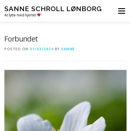
Skip
SANNE SCHROLL LØNBORG
to
Menu
content
At lytte med hjertet
VELKOMMEN
OM SANNE
KONTAKT
Forbundet
POSTED ON
31/03/2024
BY
SANNE
RESSOURCER
BLOG