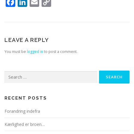
Facebook
LinkedIn
Email
Copy
Link
LEAVE A REPLY
You must be
logged in
to post a comment.
Search
for:
RECENT POSTS
Forandring indefra
Kærlighed er broen…