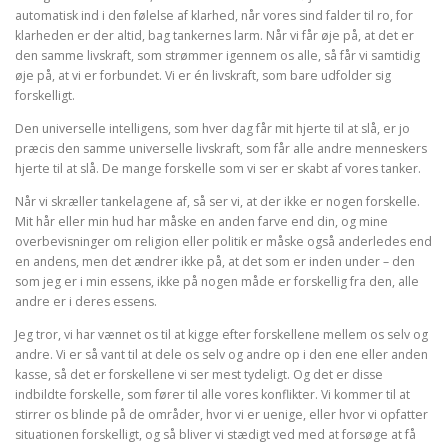
automatisk ind i den følelse af klarhed, når vores sind falder til ro, for
klarheden er der altid, bag tankernes larm. Når vi får øje på, at det er
den samme livskraft, som strømmer igennem os alle, så får vi samtidig
øje på, at vi er forbundet. Vi er én livskraft, som bare udfolder sig
forskelligt.
Den universelle intelligens, som hver dag får mit hjerte til at slå, er jo
præcis den samme universelle livskraft, som får alle andre menneskers
hjerte til at slå. De mange forskelle som vi ser er skabt af vores tanker.
Når vi skræller tankelagene af, så ser vi, at der ikke er nogen forskelle.
Mit hår eller min hud har måske en anden farve end din, og mine
overbevisninger om religion eller politik er måske også anderledes end
en andens, men det ændrer ikke på, at det som er inden under – den
som jeg er i min essens, ikke på nogen måde er forskellig fra den, alle
andre er i deres essens.
Jeg tror, vi har vænnet os til at kigge efter forskellene mellem os selv og
andre. Vi er så vant til at dele os selv og andre op i den ene eller anden
kasse, så det er forskellene vi ser mest tydeligt. Og det er disse
indbildte forskelle, som fører til alle vores konflikter. Vi kommer til at
stirrer os blinde på de områder, hvor vi er uenige, eller hvor vi opfatter
situationen forskelligt, og så bliver vi stædigt ved med at forsøge at få