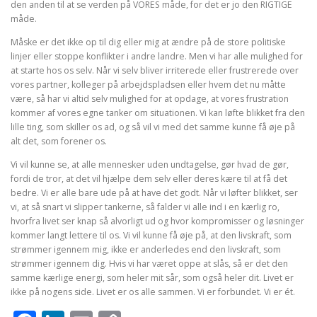
den anden til at se verden på VORES måde, for det er jo den RIGTIGE
måde.
Måske er det ikke op til dig eller mig at ændre på de store politiske
linjer eller stoppe konflikter i andre landre. Men vi har alle mulighed for
at starte hos os selv. Når vi selv bliver irriterede eller frustrerede over
vores partner, kolleger på arbejdspladsen eller hvem det nu måtte
være, så har vi altid selv mulighed for at opdage, at vores frustration
kommer af vores egne tanker om situationen. Vi kan løfte blikket fra den
lille ting, som skiller os ad, og så vil vi med det samme kunne få øje på
alt det, som forener os.
Vi vil kunne se, at alle mennesker uden undtagelse, gør hvad de gør,
fordi de tror, at det vil hjælpe dem selv eller deres kære til at få det
bedre. Vi er alle bare ude på at have det godt. Når vi løfter blikket, ser
vi, at så snart vi slipper tankerne, så falder vi alle ind i en kærlig ro,
hvorfra livet ser knap så alvorligt ud og hvor kompromisser og løsninger
kommer langt lettere til os. Vi vil kunne få øje på, at den livskraft, som
strømmer igennem mig, ikke er anderledes end den livskraft, som
strømmer igennem dig. Hvis vi har været oppe at slås, så er det den
samme kærlige energi, som heler mit sår, som også heler dit. Livet er
ikke på nogens side. Livet er os alle sammen. Vi er forbundet. Vi er ét.