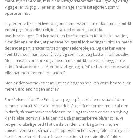
mere styr på verden, hvis vi har kategoriseret det hele i god og dårlig.
Vigtig eller uvigtig. Eller en af de mange andre kategorier, som vi
opererer med.
I nyhederne hører vi hver dag om mennesker, som er kommet i konflikt
enten pga. forskelle i religion, race eller deres politiske
overbevisninger. Det kan være en konflikt mellem to politiske partier,
hvor det ene ønsker, at pengene bruges til forbedringer i skolen, mens
det andet parti ønsker forbedringer i ældreplejen. Og det kan være
konflikter, som har raset i årevis og som hver dag koster menneskeliv.
Men uanset hvor store og voldsomme konflikterne er, så bygger de
altid på historer om, at vi er forskellige, og at “vi” er bedre, mere værd
eller har mere ret end “de andre”.
Men er det overhovedet muligt, at vi nogensinde kan være bedre eller
mere værd end nogen andre?
Forståelsen af de Tre Principper peger på, at vi alle er skabt af den
samme livskraft. Vi er alle forbundet. Vi kan få en fornemmelse af den
livskraft, så snart tankerne falder til ro. Bag tankerne er der en dyb og
klar følelse, som vi alle falder ind i, så snart tankerne bliver stille. Vi
bruger forskellige ord til at beskrive, den vi er bag tankerne, men
uanset hvem vi er, så har vi alle oplevet en helt særlig følelse af dyb ro,
kærlighed eller klarhed, når tankerne tier stille et øjeblik. Vi falder