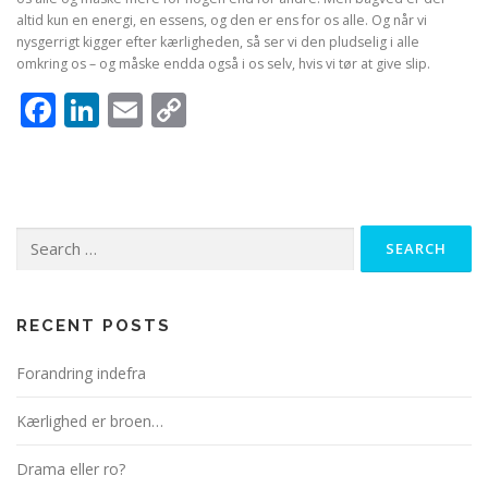
altid kun en energi, en essens, og den er ens for os alle. Og når vi
nysgerrigt kigger efter kærligheden, så ser vi den pludselig i alle
omkring os – og måske endda også i os selv, hvis vi tør at give slip.
Facebook
LinkedIn
Email
Copy
Link
Search
for:
RECENT POSTS
Forandring indefra
Kærlighed er broen…
Drama eller ro?