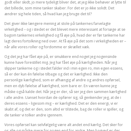
godt eller skidt, jo mere tydeligt bliver det, at jeg ikke behøver at lytte til
det billede, som mine tanker skaber. For det er jo ikke solidt. Det
ændrer sig hele tiden, så hvad kan jeg bruge det til?
Det giver ikke længere mening at stole på tankernes farvelagte
virkelighed – og i stedet er det blevet mere interessant at forsøge at se
bagom tankernes virkelighed og få øje på, hvad der er før tankerne har
lagt deres fortolkning ned over. At få øje på det som i virkeligheden er –
når alle vores roller og fordomme er skrællet væk.
Og det jeg har fået øje på, er smukkere end noget jeg nogensinde
kunne have forestillet mig. Jeg har fået øje på kærligheden. Når jeg
slipper tankerne og i stedet falder ind i min egen ro, min egen essens,
så er der kun én følelse tilbage og det er kærlighed. Ikke den
personlige kærlighed, som er afhængig af andre og andres opførsel,
men en dyb følelse af kærlighed, som bare er. En væren kunne jeg
måske også kalde det. Når jeg er der, så ser jeg den sammen kærlighed
i alle andre. Uanset hvordan de opfører sig, så genkender jeg, at de i
deres essens – ligesom mig – er kærlighed. Det er den energi, vi er
skabt af, og det er den, som altid er tilstede, bag de roller vi spiller, og
de tanker vi tolker andre igennem.
Vores opførsel kan selvfølgelig være alt andet end kærlig. Det sker for
os alle og måske mere for nogen end for andre. Men bagved er der