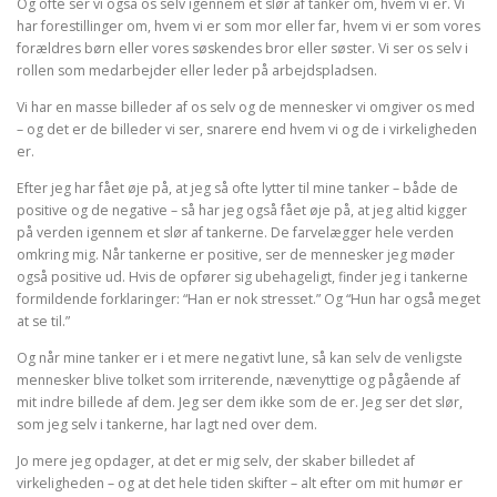
Og ofte ser vi også os selv igennem et slør af tanker om, hvem vi er. Vi
har forestillinger om, hvem vi er som mor eller far, hvem vi er som vores
forældres børn eller vores søskendes bror eller søster. Vi ser os selv i
rollen som medarbejder eller leder på arbejdspladsen.
Vi har en masse billeder af os selv og de mennesker vi omgiver os med
– og det er de billeder vi ser, snarere end hvem vi og de i virkeligheden
er.
Efter jeg har fået øje på, at jeg så ofte lytter til mine tanker – både de
positive og de negative – så har jeg også fået øje på, at jeg altid kigger
på verden igennem et slør af tankerne. De farvelægger hele verden
omkring mig. Når tankerne er positive, ser de mennesker jeg møder
også positive ud. Hvis de opfører sig ubehageligt, finder jeg i tankerne
formildende forklaringer: “Han er nok stresset.” Og “Hun har også meget
at se til.”
Og når mine tanker er i et mere negativt lune, så kan selv de venligste
mennesker blive tolket som irriterende, nævenyttige og pågående af
mit indre billede af dem. Jeg ser dem ikke som de er. Jeg ser det slør,
som jeg selv i tankerne, har lagt ned over dem.
Jo mere jeg opdager, at det er mig selv, der skaber billedet af
virkeligheden – og at det hele tiden skifter – alt efter om mit humør er