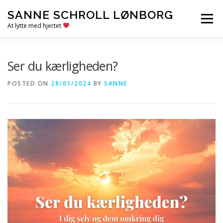
Skip
SANNE SCHROLL LØNBORG
to
Menu
content
At lytte med hjertet
VELKOMMEN
OM SANNE
KONTAKT
Ser du kærligheden?
POSTED ON
28/01/2024
BY
SANNE
RESSOURCER
BLOG